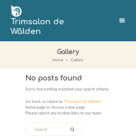
Trimsalon de
Wâlden
Gallery
Home
Gallery
No posts found
Sorry, but nothing matched your search criteria.
Go back, or return to
Trimsalon de Wâlden
home page to choose a new page.
Please report any broken links to our team.