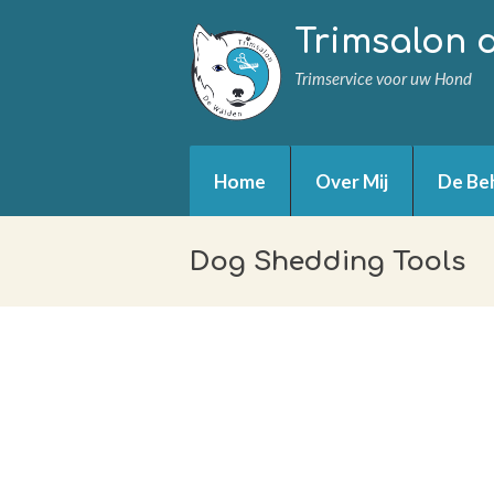
Trimsalon 
Trimservice voor uw Hond
Home
Over Mij
De Be
Dog Shedding Tools