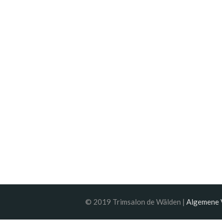
© 2019 Trimsalon de Wâlden |
Algemene 