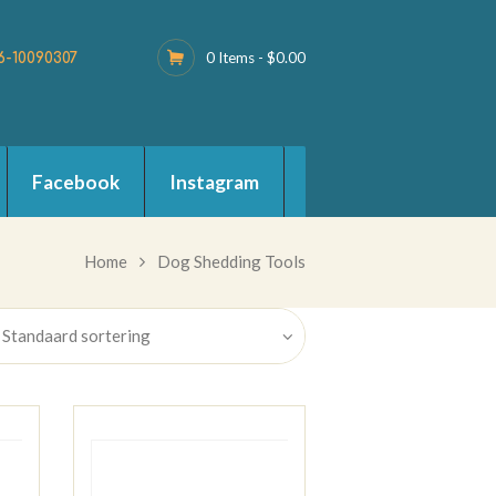
0 Items
-
$0.00
6-10090307
Facebook
Instagram
Home
Dog Shedding Tools