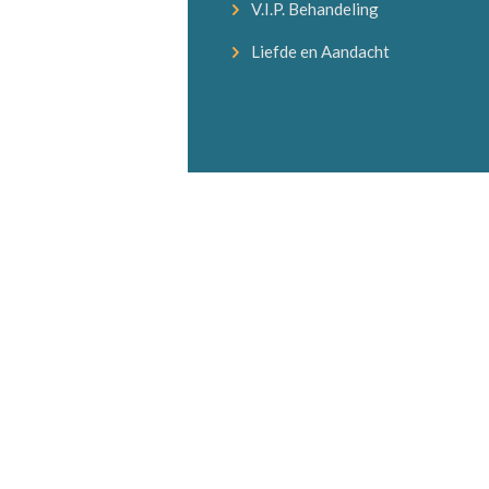
V.I.P. Behandeling
Liefde en Aandacht
Previous item
Styling