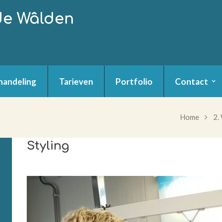
de Wâlden
handeling
Tarieven
Portfolio
Contact
Home
2.
Styling